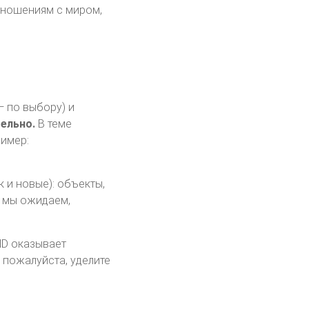
тношениям с миром,
— по выбору) и
ельно.
В теме
ример:
 и новые): объекты,
ы мы ожидаем,
ND оказывает
, пожалуйста, уделите