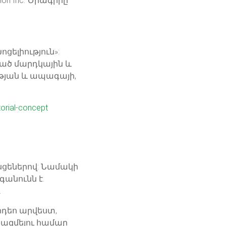
ion Inc. Ծրագիրը
ցելիություն»:
ած մարդկային և
ւթյան և ապագայի,
torial-concept
սցեներով: Նամակի
անունն է.
.
իդեո արվեստ,
կազմելու համար