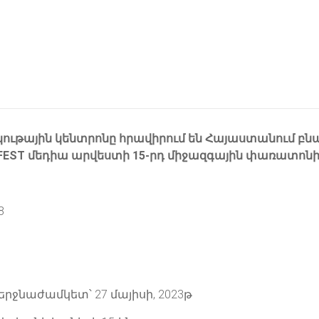
շակութային կենտրոնը հրավիրում են Հայաստանում բն
FEST մեդիա արվեստի 15-րդ միջազգային փառատոնի
8
րջնաժամկետ՝ 27 մայիսի, 2023թ