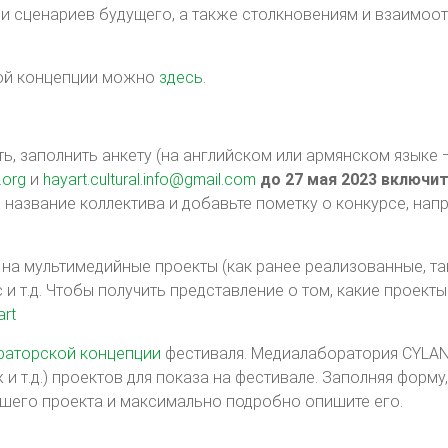
 и сценариев будущего, а также столкновениям и взаимоо
кой концепции можно
здесь
.
ь, заполнить анкету (на английском или армянском языке 
.org
и
hayart.cultural.info@gmail.com
до 27 мая 2023 включит
 название коллектива и добавьте пометку о конкурсе, нап
на мультимедийные проекты (как ранее реализованные, так
с и т.д. Чтобы получить представление о том, какие проект
art
раторской концепции
фестиваля. Медиалаборатория CYLA
и т.д.) проектов для показа на фестивале. Заполняя форму
шего проекта и максимально подробно опишите его.