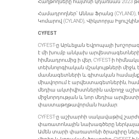
Հաղթողները հայտնի կդառնան 2023 թվ
Համադրողներ՝ Աննա Ֆրանց (CYLAND), Ե
Կոմարով (CYLAND), Վիկտորյա Իլյուշկինա
CYFEST
CYFEST-ը Արևելյան Եվրոպայի խոշորա
է մի խումբ անկախ արվեստագետների 
հիմնադրումից ի վեր, CYFEST-ի հիմնակ
տեխնոլոգիական մշակույթների միջև 
մասնագետների և գիտական համայնքներ
միավորում է արվեստագետներին, համ
մեդիա ակտիվիստներին ամբողջ աշխա
միջնորդության և նոր մեդիա արվես
փաստաթղթավորման համար:
CYFEST-ը աշխարհի սակավաթիվ շարժվ
փառատոնային նախագծերը ներկայաց
Ամեն տարի փառատոնի ծրագիրը ներառ