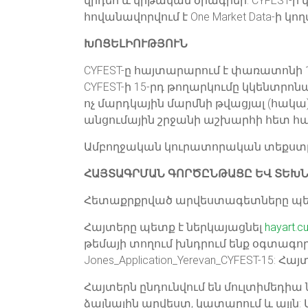
վիդեո և կրթական ծրագրեր: CYFEST-ի կա
հովանավորվում է One Market Data-ի կող
ԽՈՑԵԼԻՈՒԹՅՈՒՆ
CYFEST-ը հայտարարում է փառատոնի 1
CYFEST-ի 15-րդ թողարկումը կկենտր
ոչ մարդկային մարմնի թվացյալ (հակա
անցումային շրջանի աշխարհի հետ հա
Ամբողջական կուրատորական տեքստը
ՀԱՅՏԱԳՐՄԱՆ ԳՈՐԾԸՆԹԱՑԸ ԵՎ ՏԵԽ
Հետաքրքրված արվեստագետները պետք 
Հայտերը պետք է ներկայացնել
hayart.c
թեմայի տողում խնդրում ենք օգտագոր
Jones_Application_Yerevan_CYFEST-15:
Հայտերն ընդունվում են մուլտիմեդիա
ձայնային արվեստ, կատարում և այլն