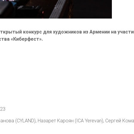
крытый конкурс для художников из Армении на участие
тва «Киберфест».
023
банова (CYLAND), Назарет Кароян (ICA Yerevan), Сергей Ком