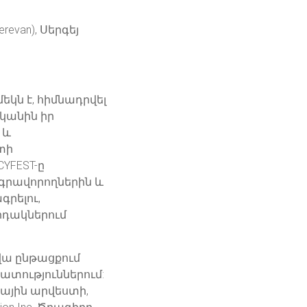
evan), Սերգեյ
կն է, հիմնադրվել
կանին իր
 և
տի
YFEST-ը
ագրավորողներին և
րելու,
րդակներում
վա ընթացքում
տություններում:
ային արվեստի,