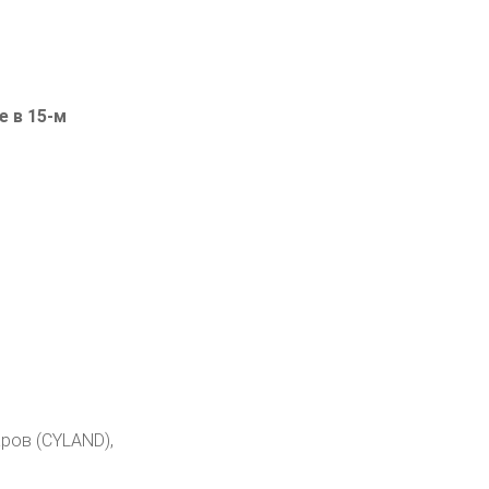
 в 15-м
аров (CYLAND),