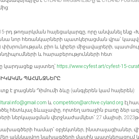
զմակերպիչն է CYLAND MediaArtLab-ը և CYLAND Foundat
մից:
5-րդ թողարկման հայեցակարգը, որը անվանել ենք «Խո
ոնանա նոր հեռանկարների պատկերացման վրա՝ կապվ
) փխրունության, բիո և կիբեր միջավայրերի, պատմո
նդիպումների և հարաբերությունների հետ:
 կարդացեք այստեղ՝
https://www.cyfest.art/cyfest-15-cura
ՆԻԿԱԿԱՆ ՊԱՀԱՆՋՆԵՐԸ
է լրացնեն Դիմումի ձևը (անգլերեն կամ հայերեն):
ultural.info@gmail.com
և
competition@archive.cyland.org
էլ.հա
ծել հետևյալ ձևաչափը, որտեղ առաջին բառը ձեր ազգ
 Հայտերի ներկայացման վերջնաժամկետ՝ 27 մայիսի, 2023թ
 նախագծերի համար՝ օբյեկտներ, ինստալացիաներ, վ
: Մեր ակնկալվող նախագծերի մասին պատկերացում 