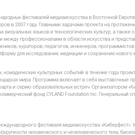
народных фестивалей медиаискусства в Восточной Европе
ров в 2007 году. Главными задачами проекта на протяжени
х визуальных языков и технологических культур, а также 
и между профессионалами в области искусства и предста
ников, кураторов, педагогов, инженеров, программистов
тформу для исследования, медиации и сохранения нового 
, номадических культурных событий: в течение года проек
ощадках мира. Программа включает в себя выставочные про
оарта и серию образовательных встреч. Организатором «К
оммерческий фонд CYLAND Foundation Inc. Генеральный с
Международного фестиваля медиаискусства «Киберфест»: У
и)хрупкости человеческого и нечеловеческого тела, биоло