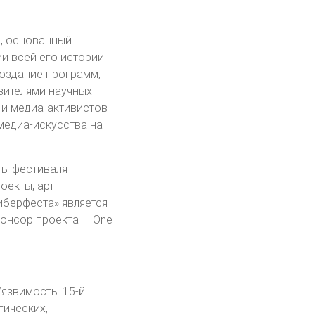
, основанный
и всей его истории
создание программ,
вителями научных
 и медиа-активистов
медиа-искусства на
ты фестиваля
екты, арт-
иберфеста» является
понсор проекта — One
язвимость. 15-й
гических,